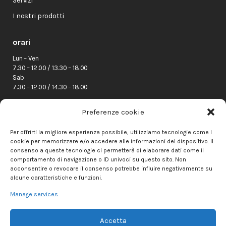
Servizi
I nostri prodotti
orari
Lun – Ven
7.30 – 12.00 / 13.30 – 18.00
Sab
7.30 – 12.00 / 14.30 – 18.00
indirizzo
Preferenze cookie
Via Parma 89/A
Per offrirti la migliore esperienza possibile, utilizziamo tecnologie come i
43039 Salsomaggiore Terme (PR)
cookie per memorizzare e/o accedere alle informazioni del dispositivo. Il
Telefono:
0524 573111
consenso a queste tecnologie ci permetterà di elaborare dati come il
0524 578993 (Ceramiche)
comportamento di navigazione o ID univoci su questo sito. Non
ufficio.tecnico@centroedilesalso.com
acconsentire o revocare il consenso potrebbe influire negativamente su
Diego Cattani –
348 7219869
alcune caratteristiche e funzioni.
Manage services
CHIAMACI DIRETTAMENTE
Accetta