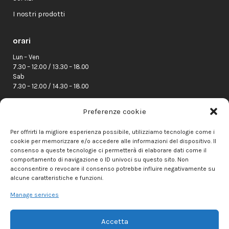
I nostri prodotti
orari
Lun – Ven
7.30 – 12.00 / 13.30 – 18.00
Sab
7.30 – 12.00 / 14.30 – 18.00
indirizzo
Preferenze cookie
Via Parma 89/A
Per offrirti la migliore esperienza possibile, utilizziamo tecnologie come i
43039 Salsomaggiore Terme (PR)
cookie per memorizzare e/o accedere alle informazioni del dispositivo. Il
Telefono:
0524 573111
consenso a queste tecnologie ci permetterà di elaborare dati come il
0524 578993 (Ceramiche)
comportamento di navigazione o ID univoci su questo sito. Non
ufficio.tecnico@centroedilesalso.com
acconsentire o revocare il consenso potrebbe influire negativamente su
Diego Cattani –
348 7219869
alcune caratteristiche e funzioni.
Manage services
CHIAMACI DIRETTAMENTE
Accetta