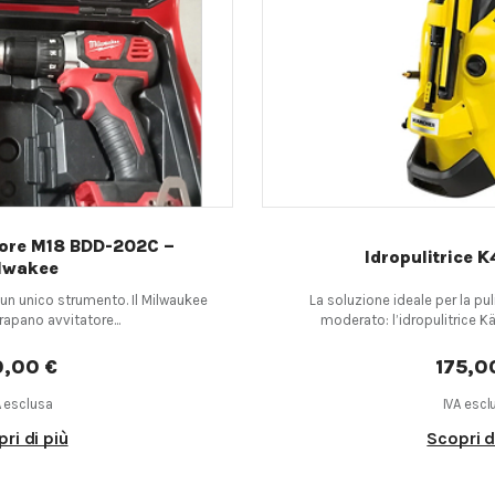
tore M18 BDD-202C –
Idropulitrice 
lwakee
un unico strumento. Il Milwaukee
La soluzione ideale per la pu
rapano avvitatore...
moderato: l’idropulitrice K
0,00 €
175,0
A esclusa
IVA escl
ri di più
Scopri d