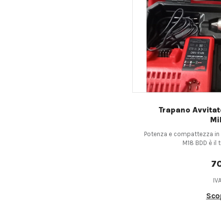
Trapano Avvita
Mi
Potenza e compattezza in 
M18 BDD è il t
7
IV
Scop