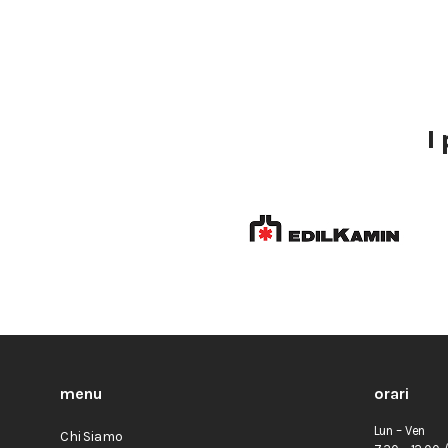
I
menu
orari
Lun – Ven
Chi Siamo