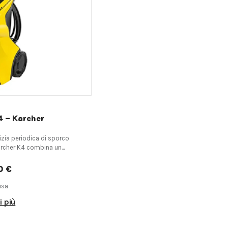
K4 – Karcher
lizia periodica di sporco
ärcher K4 combina un...
0 €
usa
i più