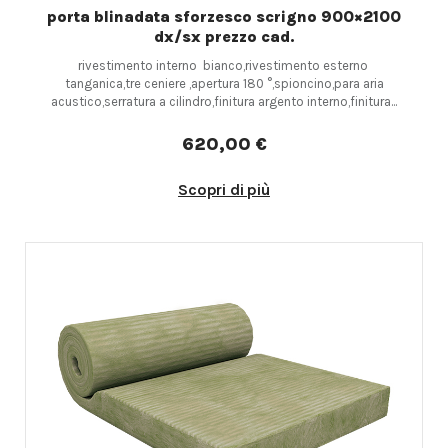
porta blinadata sforzesco scrigno 900×2100
dx/sx prezzo cad.
rivestimento interno bianco,rivestimento esterno
tanganica,tre ceniere ,apertura 180 °,spioncino,para aria
acustico,serratura a cilindro,finitura argento interno,finitura...
620,00 €
Scopri di più