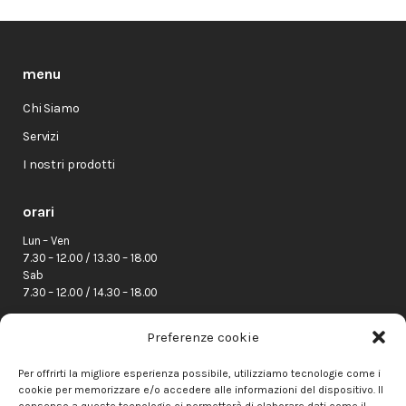
menu
Chi Siamo
Servizi
I nostri prodotti
orari
Lun – Ven
7.30 – 12.00 / 13.30 – 18.00
Sab
7.30 – 12.00 / 14.30 – 18.00
indirizzo
Preferenze cookie
Via Parma 89/A
Per offrirti la migliore esperienza possibile, utilizziamo tecnologie come i
43039 Salsomaggiore Terme (PR)
cookie per memorizzare e/o accedere alle informazioni del dispositivo. Il
Telefono:
0524 573111