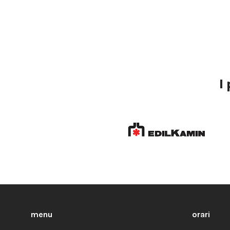
I
menu
orari